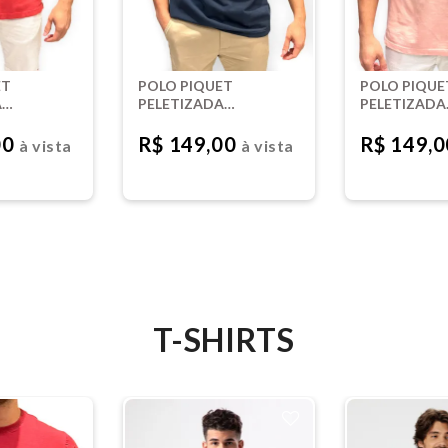
ET
POLO PIQUET
POLO PIQUE
A
PELETIZADA
PELETIZADA
 -
TINTURADA -
TINTURADA 
CARBONO
BEBÊ
00
R$ 149,00
R$ 149,
à vista
à vista
T-SHIRTS