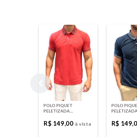
POLO PIQUET
POLO PIQU
PELETIZADA
PELETIZAD
TINTURADA -
TINTURADA
VERMELHO
CARBONO
R$ 149,00
R$ 149,
à vista