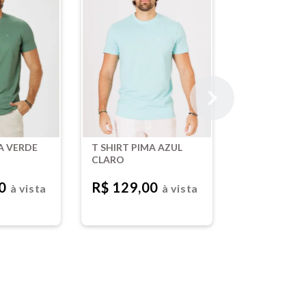
A VERDE
T SHIRT PIMA AZUL
CLARO
00
R$ 129,00
à vista
à vista