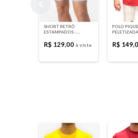
SHORT RETRÔ
POLO PIQU
ESTAMPADOS -
PELETIZAD
ESTAMPADA
TINTURADA
VERMELHO
R$ 129,00
R$ 149,
à vista