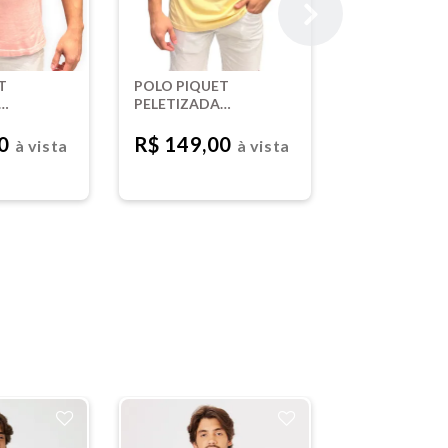
T
POLO PIQUET
PELETIZADA
- ROSA
TINTURADA -
AMARELO
00
R$ 149,00
à vista
à vista