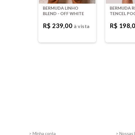
BERMUDA LINHO
BERMUDA R
BLEND - OFF WHITE
TENCEL POC
VERDE OLIV
R$ 239,00
R$ 198,
à vista
Quer receber nossas ofertas?
C
e comece a recebê-las!
Minha Conta
Inform
> Minha conta
> Nossas l