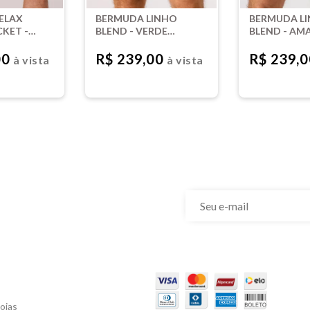
ELAX
BERMUDA LINHO
BERMUDA L
KET -
BLEND - VERDE
BLEND - AM
A
PISCINA
00
R$ 239,00
R$ 239,
à vista
à vista
adastre-se
ações
ojas