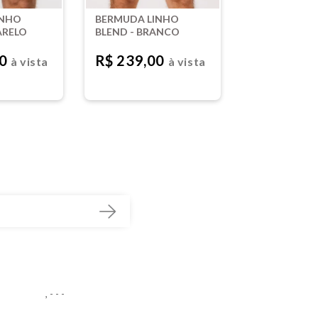
INHO
BERMUDA LINHO
ARELO
BLEND - BRANCO
00
R$ 239,00
à vista
à vista
,
- - -