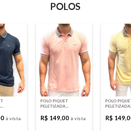
POLOS
ET
POLO PIQUET
POLO PIQUE
A
PELETIZADA
PELETIZADA
 -
TINTURADA - ROSA
TINTURADA 
BEBÊ
AMARELO
00
R$ 149,00
R$ 149,
à vista
à vista