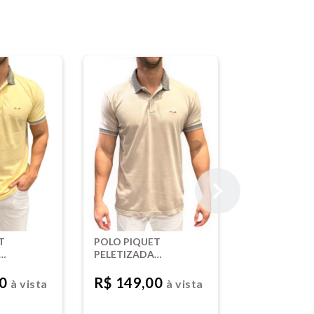
T
POLO PIQUET
PELETIZADA
-
TINTURADA - BEGE
00
R$ 149,00
à vista
à vista